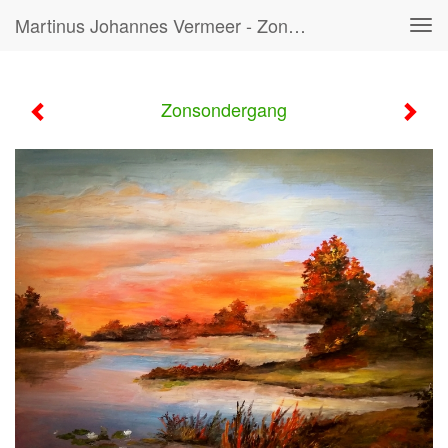
Martinus Johannes Vermeer - Zonsondergang
Tog
navi
Zonsondergang