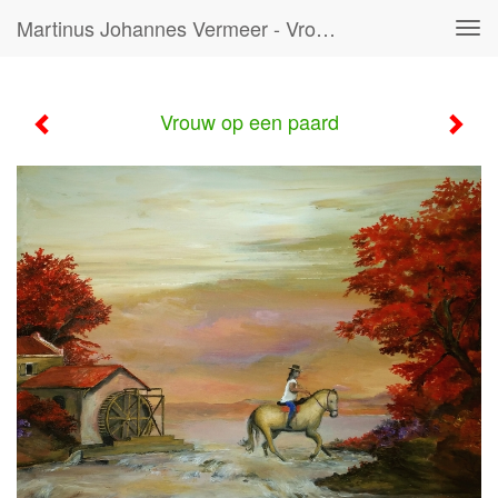
Martinus Johannes Vermeer - Vrouw Op Een Paard
Tog
navi
Vrouw op een paard